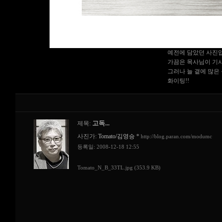
예전에 담았던 사진
가끔은 목사님이 기사
그러나 늘 곁에 많은
화이팅!!
고독...
제목:
사진가:
Tomato/김영승
*
http://blog.paran.com/modumc
등록일: 2008-12-18 12:55
Tomato_N_B_33TL.jpg (353.9 KB)