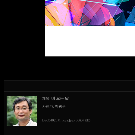
비 오는 날
제목:
사진가:
이광우
DSC04025M_lcpa.jpg (666.4 KB)