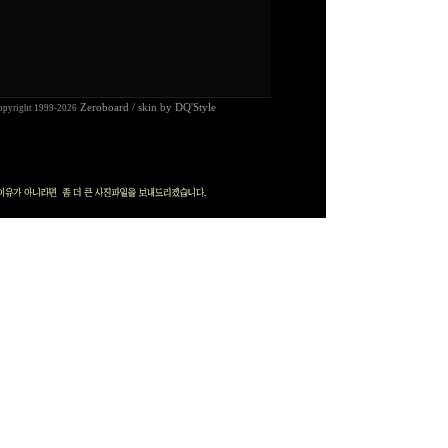
Zeroboard
/ skin by
DQ'Style
opyright 1999-2026